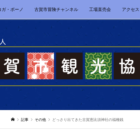
コガ・ボーノ
古賀市冒険チャンネル
工場直売会
アクセス
記事
その他
どっさり出てきた古賀恵比須神社の福種銭