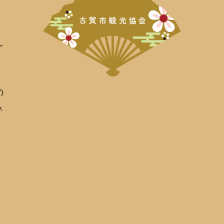
ー
)
ネ