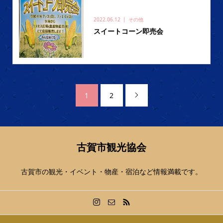
2022.06.12
その他
スイートコーン即売会
1
2

古賀市観光協会
古賀市の観光・イベント・物産・宿泊など情報満載です。