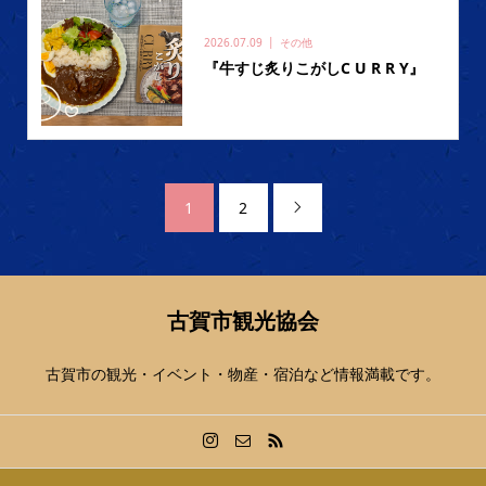
2026.07.09
その他
『牛すじ炙りこがしC U R R Y』
1
2

古賀市観光協会
古賀市の観光・イベント・物産・宿泊など情報満載です。