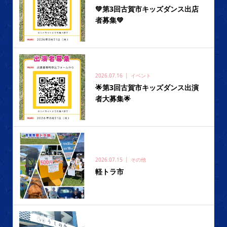
💚第3回古賀市キッズダンス出店
者募集💚
2026.07.16
イベント
🌟第3回古賀市キッズダンス出演
者大募集🌟
2026.07.15
その他
軽トラ市