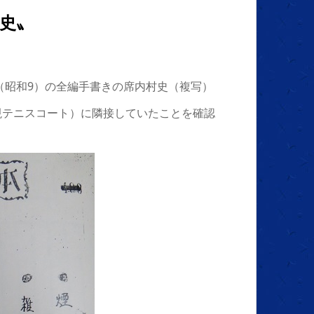
史〟
（昭和9）の全編手書きの席内村史（複写）
現テニスコート）に隣接していたことを確認