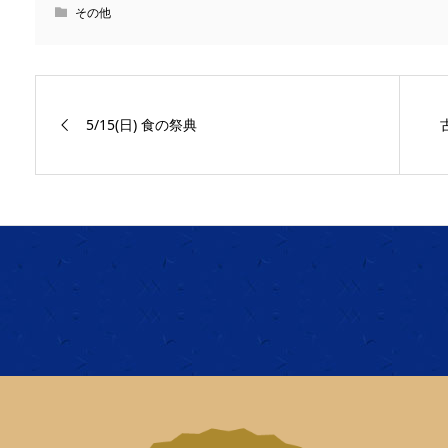
その他
5/15(日) 食の祭典