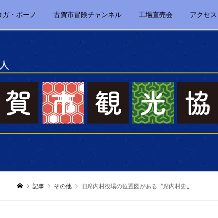
コガ・ボーノ
古賀市冒険チャンネル
工場直売会
アクセス
記事
その他
旧席内村役場の位置図がある〝席内村史〟