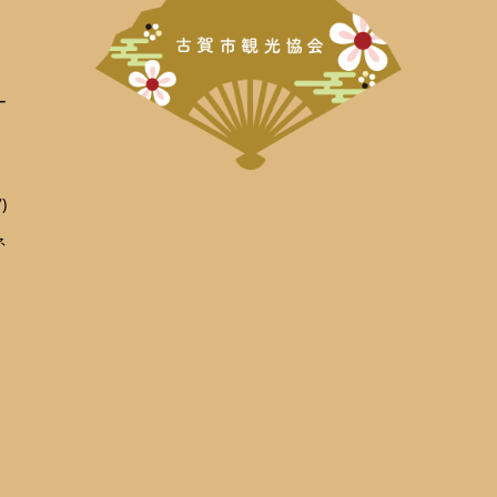
ー
)
ネ