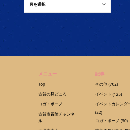
月を選択
メニュー
記事
Top
その他
(702)
古賀の見どころ
イベント
(125)
コガ・ボーノ
イベントカレンダ
(22)
古賀市冒険チャンネ
ル
コガ・ボーノ
(30)