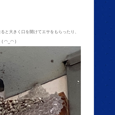
来ると大きく口を開けてエサをもらったり、
◠‿◠ )