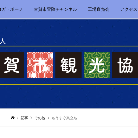
コガ・ボーノ
古賀市冒険チャンネル
工場直売会
アクセス
記事
その他
もうすぐ巣立ち