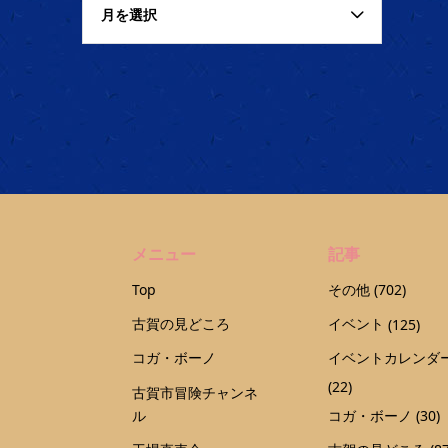
月を選択
メニュー
記事
Top
その他
(702)
古賀の見どころ
イベント
(125)
コガ・ボーノ
イベントカレンダ
(22)
古賀市冒険チャンネ
ル
コガ・ボーノ
(30)