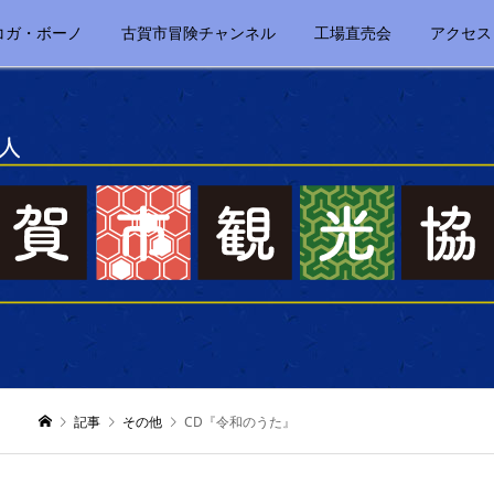
コガ・ボーノ
古賀市冒険チャンネル
工場直売会
アクセス
記事
その他
CD『令和のうた』