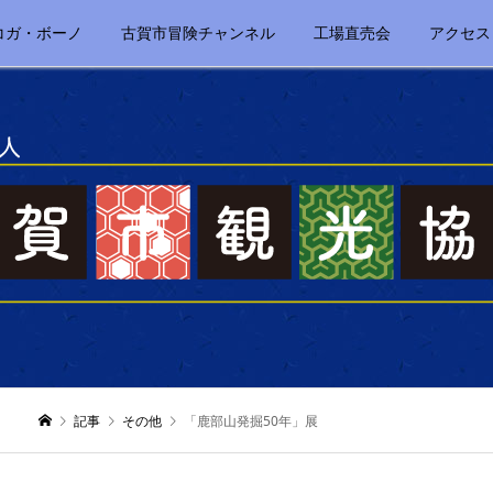
コガ・ボーノ
古賀市冒険チャンネル
工場直売会
アクセス
記事
その他
「鹿部山発掘50年」展