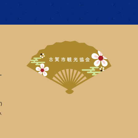
ー
)
ネ