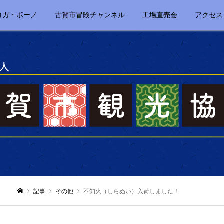
コガ・ボーノ
古賀市冒険チャンネル
工場直売会
アクセス
記事
その他
不知火（しらぬい）入荷しました！