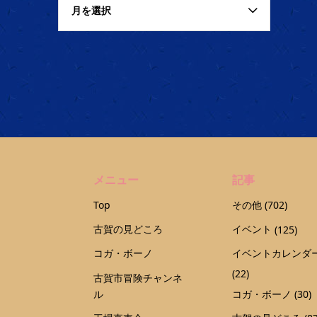
月を選択
メニュー
記事
Top
その他
(702)
古賀の見どころ
イベント
(125)
コガ・ボーノ
イベントカレンダ
(22)
古賀市冒険チャンネ
ル
コガ・ボーノ
(30)