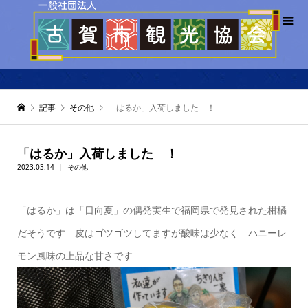
記事
その他
「はるか」入荷しました ！
「はるか」入荷しました ！
2023.03.14
その他
「はるか」は「日向夏」の偶発実生で福岡県で発見された柑橘
だそうです 皮はゴツゴツしてますが酸味は少なく ハニーレ
モン風味の上品な甘さです