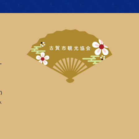
ー
)
ネ