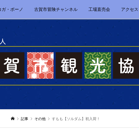
コガ・ボーノ
古賀市冒険チャンネル
工場直売会
アクセス
記事
その他
すもも【ソルダム】初入荷！