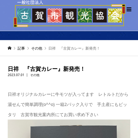
記事
その他
日祥 『古賀カレー』新発売！
日祥 『古賀カレー』新発売！
2023.07.01
その他
日祥オリジナルカレーに牛モツが入ってます レトルトだから
湯せんで簡単調理(o^^o) 一箱2パック入りで 手土産にもピッ
タリ 古賀市観光案内所にてお買い求め下さい