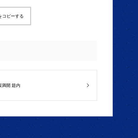
をコピーする
桜満開 筵内