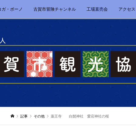
コガ・ボーノ
古賀市冒険チャンネル
工場直売会
アクセス
記事
その他
薬王寺 白髭神社 愛宕神社の桜