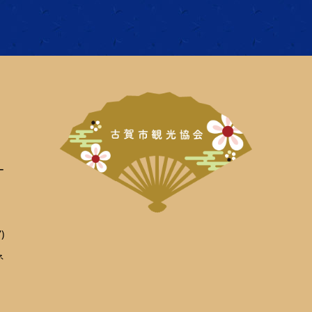
ー
)
ネ