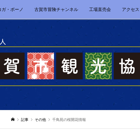
コガ・ボーノ
古賀市冒険チャンネル
工場直売会
アクセス
記事
その他
千鳥苑の桜開花情報