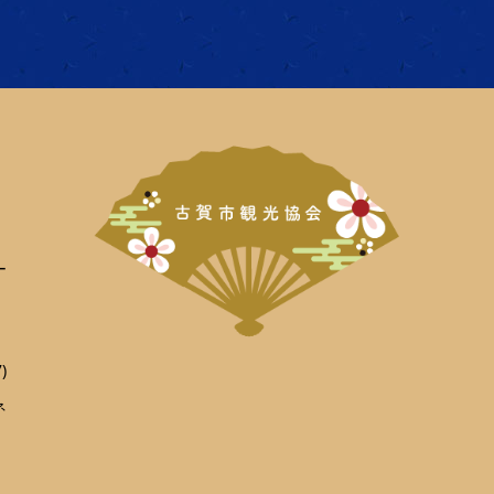
ー
)
ネ