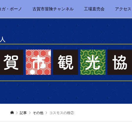
コガ・ボーノ
古賀市冒険チャンネル
工場直売会
アクセス
記事
その他
コスモスの種②