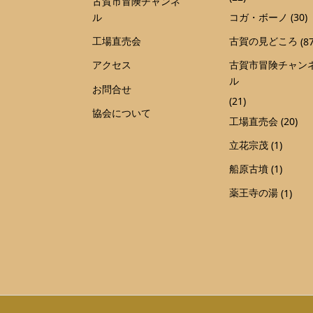
古賀市冒険チャンネ
ル
コガ・ボーノ
(30)
工場直売会
古賀の見どころ
(87
アクセス
古賀市冒険チャン
ル
お問合せ
(21)
協会について
工場直売会
(20)
立花宗茂
(1)
船原古墳
(1)
薬王寺の湯
(1)