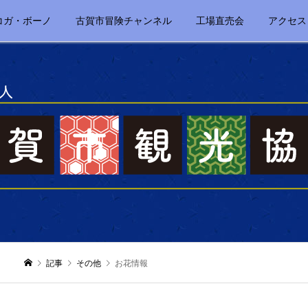
コガ・ボーノ
古賀市冒険チャンネル
工場直売会
アクセス
記事
その他
お花情報