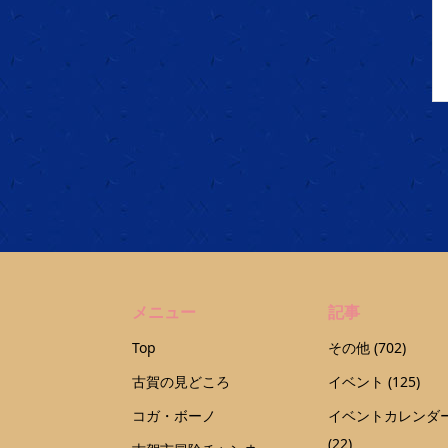
メニュー
記事
Top
その他
(702)
古賀の見どころ
イベント
(125)
コガ・ボーノ
イベントカレンダ
(22)