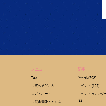
メニュー
記事
Top
その他
(702)
古賀の見どころ
イベント
(125)
コガ・ボーノ
イベントカレンダ
(22)
古賀市冒険チャンネ