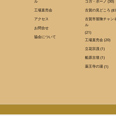
ル
コガ・ボーノ
(30)
工場直売会
古賀の見どころ
(87
アクセス
古賀市冒険チャン
ル
お問合せ
(21)
協会について
工場直売会
(20)
立花宗茂
(1)
船原古墳
(1)
薬王寺の湯
(1)