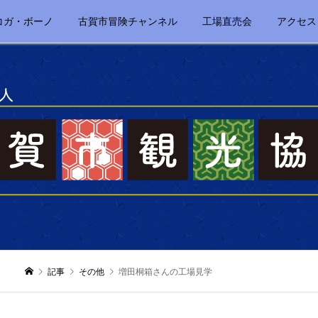
コガ・ボーノ
古賀市冒険チャンネル
工場直売会
アクセス
記事
その他
増田桐箱さんの工場見学