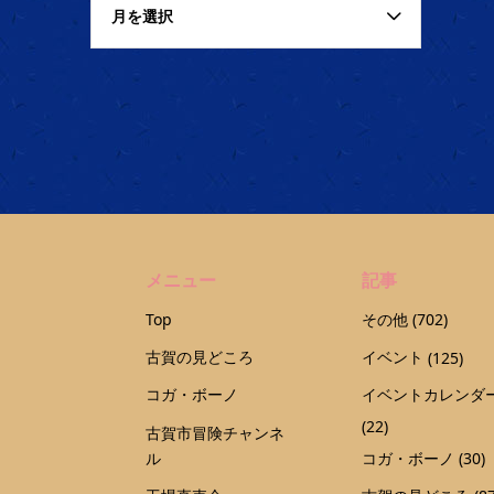
月を選択
メニュー
記事
Top
その他
(702)
古賀の見どころ
イベント
(125)
コガ・ボーノ
イベントカレンダ
(22)
古賀市冒険チャンネ
ル
コガ・ボーノ
(30)