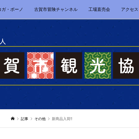
コガ・ボーノ
古賀市冒険チャンネル
工場直売会
アクセス
記事
その他
新商品入荷‼️