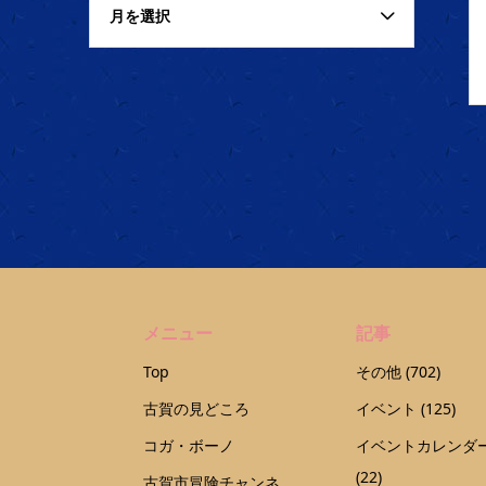
月を選択
メニュー
記事
Top
その他
(702)
古賀の見どころ
イベント
(125)
コガ・ボーノ
イベントカレンダ
(22)
古賀市冒険チャンネ