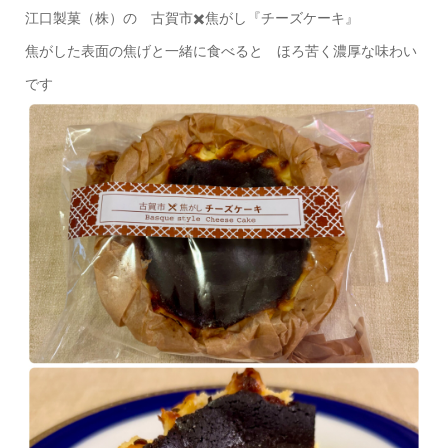
江口製菓（株）の 古賀市✖️焦がし『チーズケーキ』
焦がした表面の焦げと一緒に食べると ほろ苦く濃厚な味わい
です