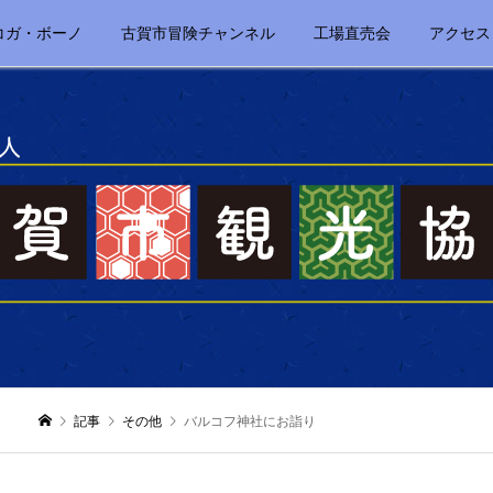
コガ・ボーノ
古賀市冒険チャンネル
工場直売会
アクセス
記事
その他
バルコフ神社にお詣り