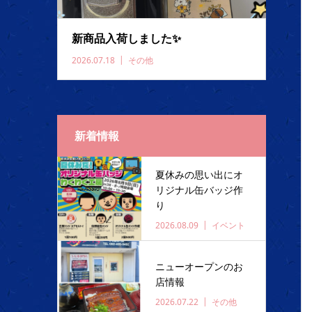
新商品入荷しました✨️
2026.07.18
その他
新着情報
夏休みの思い出にオ
リジナル缶バッジ作
り
2026.08.09
イベント
ニューオープンのお
店情報
2026.07.22
その他