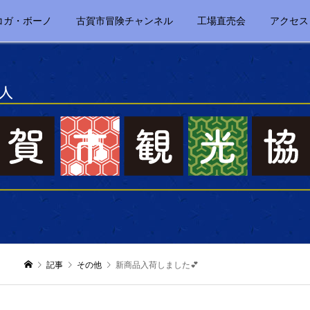
コガ・ボーノ
古賀市冒険チャンネル
工場直売会
アクセス
記事
その他
新商品入荷しました💕