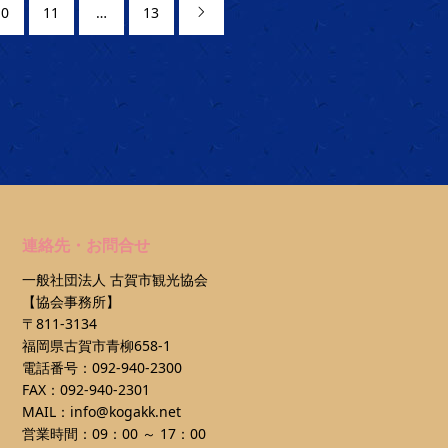
10
11
…
13

連絡先・お問合せ
一般社団法人 古賀市観光協会
【協会事務所】
〒811-3134
福岡県古賀市青柳658-1
電話番号：092-940-2300
FAX：092-940-2301
MAIL：info@kogakk.net
営業時間：09：00 ～ 17：00