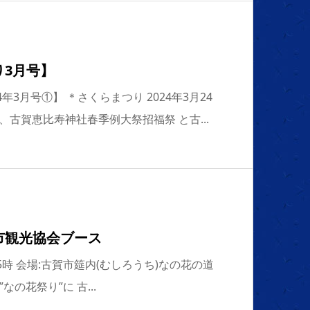
り3月号】
年3月号①】 ＊さくらまつり 2024年3月24
、古賀恵比寿神社春季例大祭招福祭 と古...
市観光協会ブース
〜15時 会場:古賀市筵内(むしろうち)なの花の道
の花祭り”に 古...