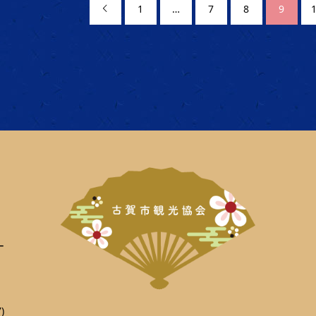
1
…
7
8
9

ー
)