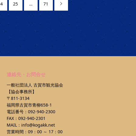
24
25
…
71

連絡先・お問合せ
一般社団法人 古賀市観光協会
【協会事務所】
〒811-3134
福岡県古賀市青柳658-1
電話番号：092-940-2300
FAX：092-940-2301
MAIL：info@kogakk.net
営業時間：09：00 ～ 17：00