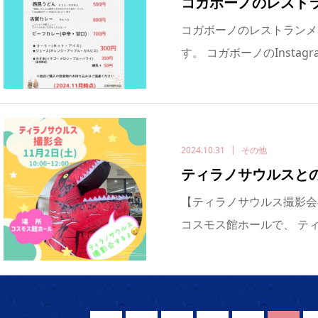
コガボーノのレスト
コガボーノのレストランメニ
す。 コガボーノのInstagram
2024.10.31
その他
ティラノサウルスと
【ティラノサウルス撮影会のご案
コスモス館ホールで、 ティ