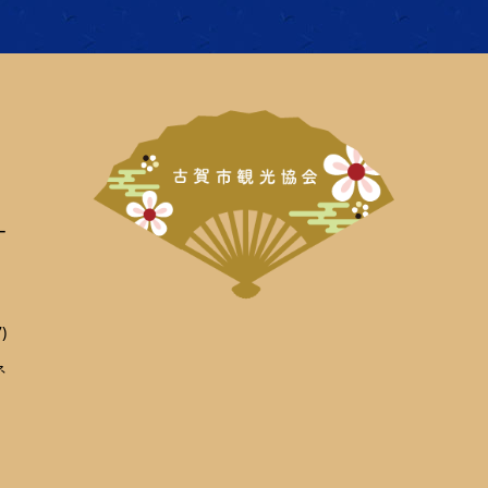
ー
)
ネ