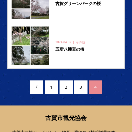
古賀グリーンパークの桜
2024.04.02
その他
五所八幡宮の桜
1
2
3
4

古賀市観光協会