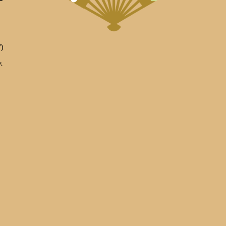
ー
)
ネ