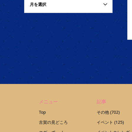
月を選択
メニュー
記事
Top
その他
(702)
古賀の見どころ
イベント
(125)