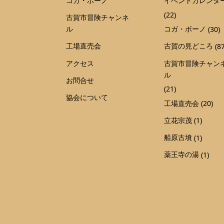
コガ・ボーノ
イベントカレンダ
(22)
古賀市冒険チャンネ
ル
コガ・ボーノ
(30)
工場直売会
古賀の見どころ
(87
アクセス
古賀市冒険チャン
ル
お問合せ
(21)
協会について
工場直売会
(20)
立花宗茂
(1)
船原古墳
(1)
薬王寺の湯
(1)