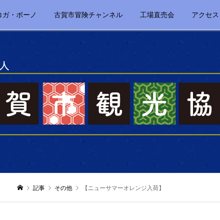
コガ・ボーノ
古賀市冒険チャンネル
工場直売会
アクセス
記事
その他
【ニューサマーオレンジ入荷】