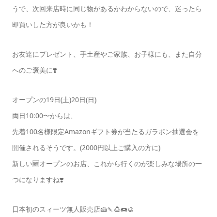
うで、次回来店時に同じ物があるかわからないので、迷ったら
即買いした方が良いかも！
お友達にプレゼント、手土産やご家族、お子様にも、また自分
へのご褒美に❣️
オープンの19日(土)20日(日)
両日10:00〜からは、
先着100名様限定Amazonギフト券が当たるガラポン抽選会を
開催されるそうです。(2000円以上ご購入の方に)
新しい🆕オープンのお店、これから行くのが楽しみな場所の一
つになりますね❣️
日本初のスィーツ無人販売店🍰🍡🍮🍩🥮